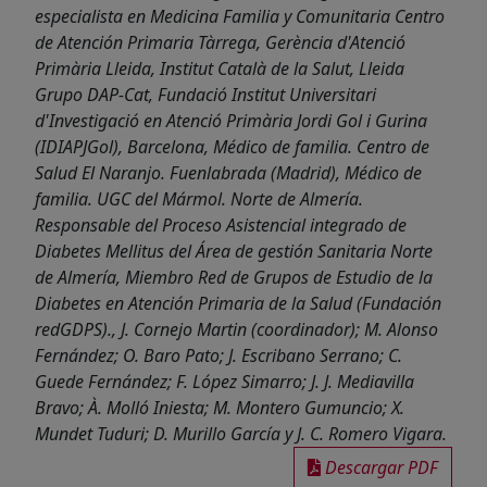
especialista en Medicina Familia y Comunitaria Centro
de Atención Primaria Tàrrega, Gerència d'Atenció
Primària Lleida, Institut Català de la Salut, Lleida
Grupo DAP-Cat, Fundació Institut Universitari
d'Investigació en Atenció Primària Jordi Gol i Gurina
(IDIAPJGol), Barcelona, Médico de familia. Centro de
Salud El Naranjo. Fuenlabrada (Madrid), Médico de
familia. UGC del Mármol. Norte de Almería.
Responsable del Proceso Asistencial integrado de
Diabetes Mellitus del Área de gestión Sanitaria Norte
de Almería, Miembro Red de Grupos de Estudio de la
Diabetes en Atención Primaria de la Salud (Fundación
redGDPS)., J. Cornejo Martin (coordinador); M. Alonso
Fernández; O. Baro Pato; J. Escribano Serrano; C.
Guede Fernández; F. López Simarro; J. J. Mediavilla
Bravo; À. Molló Iniesta; M. Montero Gumuncio; X.
Mundet Tuduri; D. Murillo García y J. C. Romero Vigara.
Descargar PDF