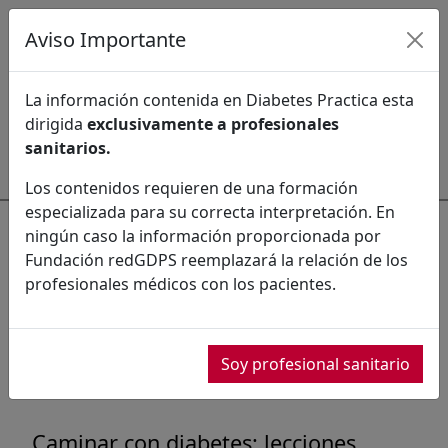
Aviso Importante
Último número
Números ordinarios
La información contenida en Diabetes Practica esta
dirigida
exclusivamente a profesionales
Monográficos
Ahead of print
Comités
sanitarios.
Los contenidos requieren de una formación
especializada para su correcta interpretación. En
Vol. Supl.
ningún caso la información proporcionada por
Fundación redGDPS reemplazará la relación de los
Publicado:
profesionales médicos con los pacientes.
Soy profesional sanitario
PDF Completo
Caminar con diabetes: lecciones