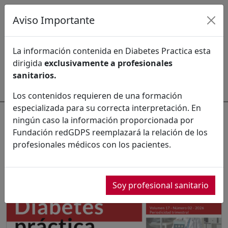
Aviso Importante
Último número
Números ordinarios
La información contenida en Diabetes Practica esta
dirigida
exclusivamente a profesionales
Monográficos
Ahead of print
Comités
sanitarios.
Los contenidos requieren de una formación
especializada para su correcta interpretación. En
Números ordinarios
ningún caso la información proporcionada por
6
Fundación redGDPS reemplazará la relación de los
profesionales médicos con los pacientes.
2026
Soy profesional sanitario