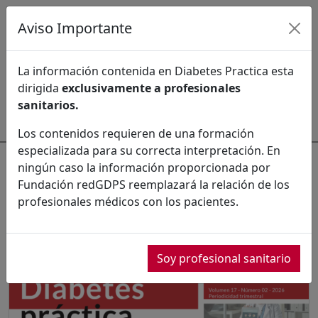
Aviso Importante
Último número
Números ordinarios
La información contenida en Diabetes Practica esta
dirigida
exclusivamente a profesionales
Monográficos
Ahead of print
Comités
sanitarios.
Los contenidos requieren de una formación
especializada para su correcta interpretación. En
Números ordinarios
ningún caso la información proporcionada por
6
Fundación redGDPS reemplazará la relación de los
profesionales médicos con los pacientes.
2026
Soy profesional sanitario